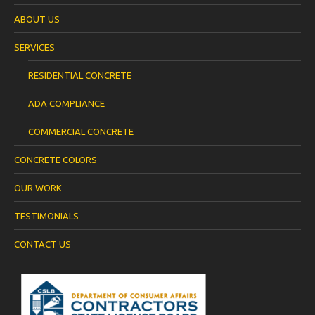
ABOUT US
SERVICES
RESIDENTIAL CONCRETE
ADA COMPLIANCE
COMMERCIAL CONCRETE
CONCRETE COLORS
OUR WORK
TESTIMONIALS
CONTACT US